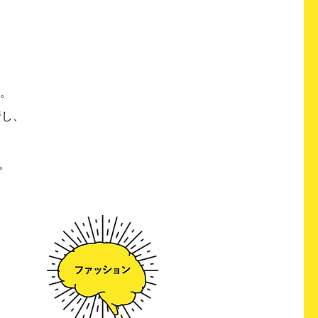
。
行し、
。