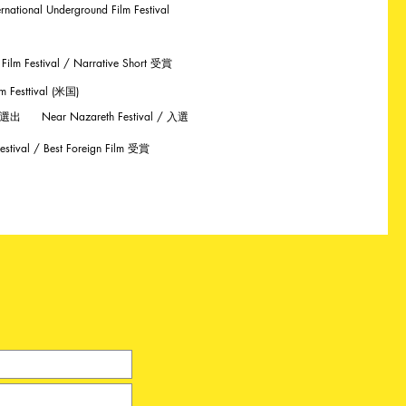
ional Underground Film Festival
 Festival / Narrative Short 受賞
esttival (米国)
lm 選出
Near Nazareth Festival / 入選
 Festival / Best Foreign Film 受賞