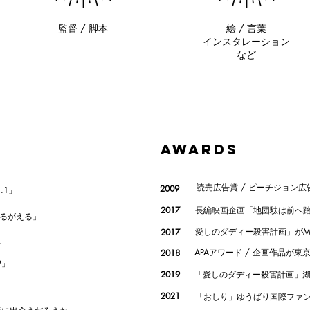
監督 / 脚本
絵 / 言葉
インスタレーション
など
AWARDS
読売広告賞 / ピーチジョン広
2009
l.1」
2017
長編映画企画「地団駄は前へ踏
ひるがえる」
愛しのダディー殺害計画」がMOO
2017
 」
APAアワード / 企画作品が東
2018
2」
2019
「愛しのダディー殺害計画」湖
2021
「おしり」ゆうばり国際ファ