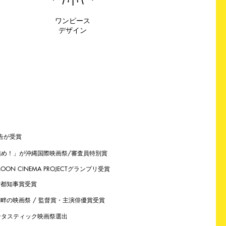
ワンピース
​デザイン
告が受賞
め！」が沖縄国際映画祭/審査員特別賞
N CINEMA PROJECTグランプリ受賞
京都知事賞受賞
畔の映画祭 / 監督賞・主演俳優賞受賞
ンタスティック映画祭選出