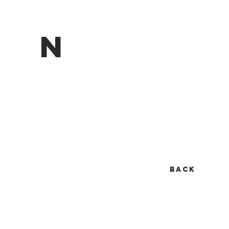
N
Back